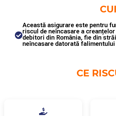
CU
Această asigurare este pentru fur
riscul de neîncasare a creanțelor a
debitori din România, fie din stră
neîncasare datorată falimentului 
CE RIS