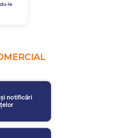
ndu-le
.
COMERCIAL
i notificări
țelor