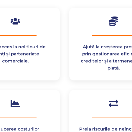
acces la noi tipuri de
Ajută la creșterea prof
nți și parteneriate
prin gestionarea efici
comerciale.
creditelor și a termen
plată.
ucerea costurilor
Preia riscurile de neîn