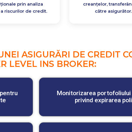
ționale prin analiza
creanțelor, transferâ
a riscurilor de credit.
către asigurător
 UNEI ASIGURĂRI DE CREDIT 
R LEVEL INS BROKER:
 pentru
Monitorizarea portofoliului ș
rte
privind expirarea poli