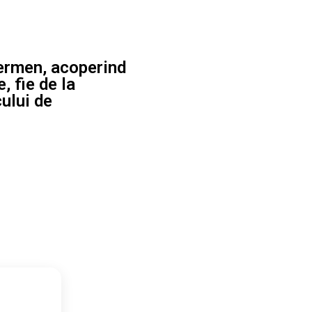
 termen, acoperind
, fie de la
cului de