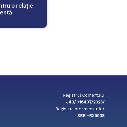
tru o relație
ientă
Registrul Comertului
J40/ /16407/2023/
Registru intermediarilor
SEE -RX5508