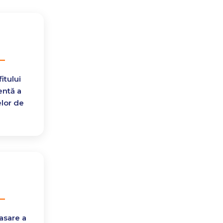
itului
entă a
elor de
casare a